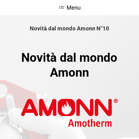
Skip
Menu
to
Close
main
Menu
content
Novità dal mondo Amonn N°10
Novità dal mondo
Amonn