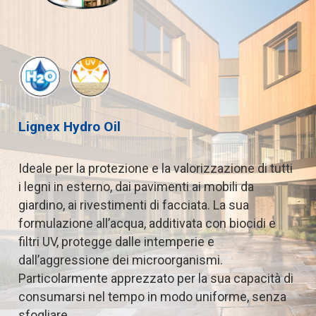
Lignex
Hydro
Oil
Ideale
per
la
protezione
e
la
valorizzazione
di
tutti
i
legni
in
esterno,
dai
pavimenti
ai
mobili
da
giardino,
ai
rivestimenti
di
facciata.
La
sua
formulazione
all’acqua,
additivata
con
biocidi
e
filtri
UV,
protegge
dalle
intemperie
e
dall’aggressione
dei
microorganismi.
Particolarmente
apprezzato
per
la
sua
capacità
di
consumarsi
nel
tempo
in
modo
uniforme,
senza
sfogliare.