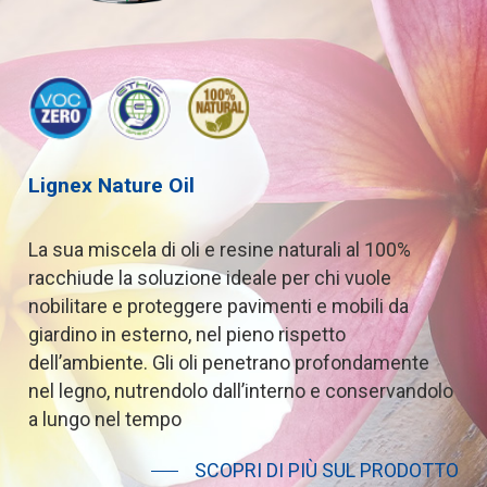
Lignex
Nature
Oil
La
sua
miscela
di
oli
e
resine
naturali
al
100%
racchiude
la
soluzione
ideale
per
chi
vuole
nobilitare
e
proteggere
pavimenti
e
mobili
da
giardino
in
esterno,
nel
pieno
rispetto
dell’ambiente.
Gli
oli
penetrano
profondamente
nel
legno,
nutrendolo
dall’interno
e
conservandolo
a
lungo
nel
tempo
SCOPRI DI PIÙ SUL PRODOTTO