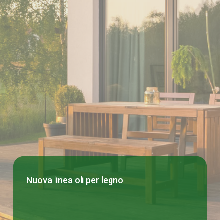
Skip
to
Close
main
Menu
content
Nuova linea oli per legno