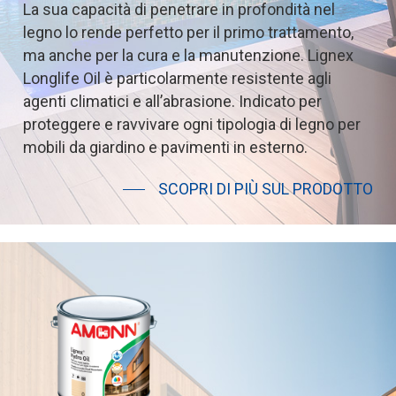
La
sua
capacità
di
penetrare
in
profondità
nel
legno
lo
rende
perfetto
per
il
primo
trattamento,
ma
anche
per
la
cura
e
la
manutenzione.
Lignex
Longlife
Oil
è
particolarmente
resistente
agli
agenti
climatici
e
all’abrasione.
Indicato
per
proteggere
e
ravvivare
ogni
tipologia
di
legno
per
mobili
da
giardino
e
pavimenti
in
esterno.
SCOPRI DI PIÙ SUL PRODOTTO