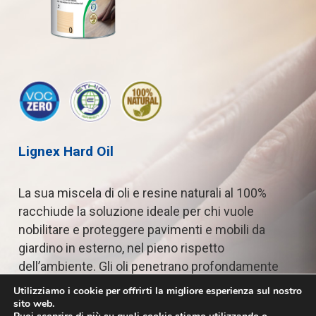
Lignex
Hard
Oil
La
sua
miscela
di
oli
e
resine
naturali
al
100%
racchiude
la
soluzione
ideale
per
chi
vuole
nobilitare
e
proteggere
pavimenti
e
mobili
da
giardino
in
esterno,
nel
pieno
rispetto
dell’ambiente.
Gli
oli
penetrano
profondamente
nel
legno,
nutrendolo
dall’interno
e
conservandolo
Utilizziamo i cookie per offrirti la migliore esperienza sul nostro
a
lungo
nel
tempo.
sito web.