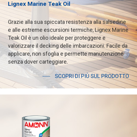
Lignex
Marine
Teak
Oil
Grazie
alla
sua
spiccata
resistenza
alla
salsedine
e
alle
estreme
escursioni
termiche,
Lignex
Marine
Teak
Oil
è
un
olio
ideale
per
proteggere
e
valorizzare
il
decking
delle
imbarcazioni.
Facile
da
applicare,
non
sfoglia
e
permette
manutenzione
senza
dover
carteggiare.
SCOPRI DI PIÙ SUL PRODOTTO