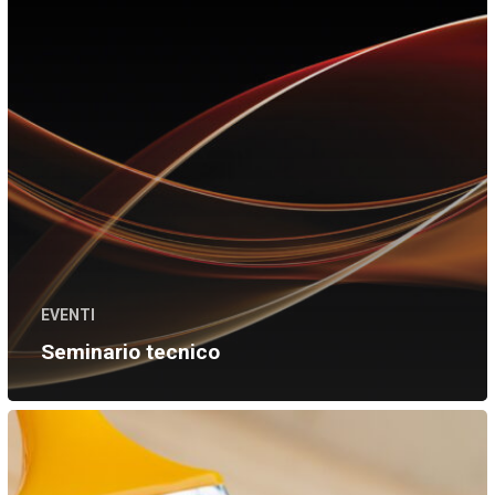
EVENTI
Seminario tecnico
Specializzazione,
il
perfetto