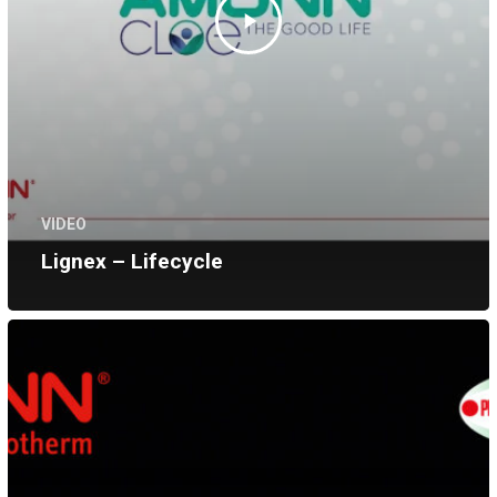
VIDEO
Lignex – Lifecycle
Seminario
tecnico