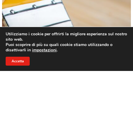
equilibrio
tra
la
conoscenza
Utilizziamo i cookie per offrirti la migliore esperienza sul nostro
e
sito web.
la
Puoi scoprire di più su quali cookie stiamo utilizzando o
visione
disattivarli in
impostazioni
.
Accetta
STAMPA
Specializzazione, il perfetto equilibrio tra
la conoscenza e la visione